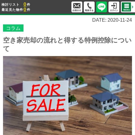
0
検討リスト
件
0
最近見た物件
件
DATE: 2020-11-24
コラム
空き家売却の流れと得する特例控除につい
て