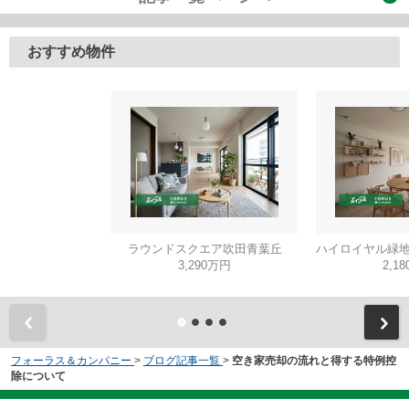
おすすめ物件
ラウンドスクエア吹田青葉丘
ハイロイヤル緑地
3,290万円
2,1
フォーラス＆カンパニー
>
ブログ記事一覧
>
空き家売却の流れと得する特例控
除について