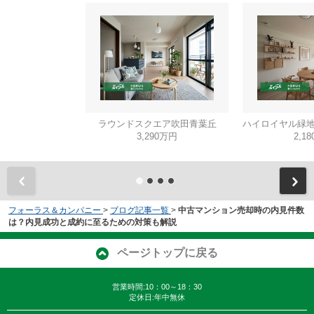
ラウンドスクエア吹田青葉丘
ハイロイヤル緑地
3,290万円
2,1
フォーラス＆カンパニー
>
ブログ記事一覧
>
中古マンション売却時の内見件数
は？内見成功と成約に至るための対策も解説
ページトップに戻る
営業時間:10：00～18：30
定休日:年中無休