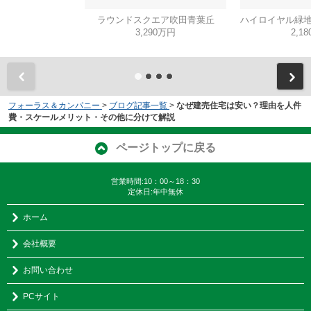
ラウンドスクエア吹田青葉丘
ハイロイヤル緑地
3,290万円
2,1
フォーラス＆カンパニー
>
ブログ記事一覧
>
なぜ建売住宅は安い？理由を人件
費・スケールメリット・その他に分けて解説
ページトップに戻る
営業時間:10：00～18：30
定休日:年中無休
ホーム
会社概要
お問い合わせ
PCサイト