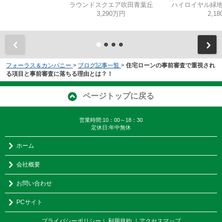
ラウンドスクエア吹田青葉丘
ハイロイヤル緑地
3,290万円
2,1
フォーラス＆カンパニー
>
ブログ記事一覧
>
住宅ローンの事前審査で重視され
る項目と事前審査に落ちる理由とは？！
ページトップに戻る
営業時間:10：00～18：30
定休日:年中無休
ホーム
会社概要
お問い合わせ
PCサイト
プライバシーポリシー
利用規約
｜アクセスマップ
｜