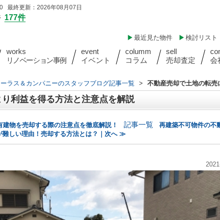
 最終更新：2026年08月07日
件
177件
最近見た物件
検討リスト
works
event
columm
sell
co
リノベーション事例
イベント
コラム
売却査定
会
ォーラス＆カンパニーのスタッフブログ記事一覧
>
不動産売却で土地の転売
より利益を得る方法と注意点を解説
記事一覧
有建物を売却する際の注意点を徹底解説！
再建築不可物件の不
が難しい理由！売却する方法とは？｜次へ ≫
2021