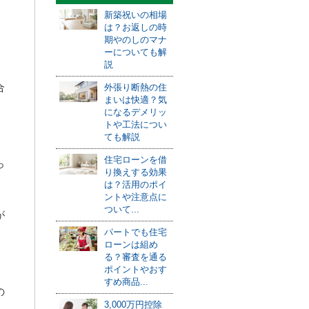
新築祝いの相場
は？お返しの時
、
期やのしのマナ
ーについても解
説
合
外張り断熱の住
まいは快適？気
になるデメリッ
トや工法につい
ても解説
住宅ローンを借
っ
り換えする効果
は？活用のポイ
ントや注意点に
ついて...
が
パートでも住宅
ローンは組め
る？審査を通る
ポイントやおす
すめ商品...
の
3,000万円控除