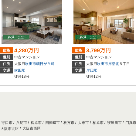
4,280万円
3,799万円
価格
価格
種別
中古マンション
種別
中古マンション
住所
大阪府
吹田市
朝日が丘町
住所
大阪府
吹田市
岸部北
５丁目
交通
吹田駅
交通
岸辺駅
徒歩18分
徒歩12分
守口市
八尾市
松原市
四條畷市
枚方市
大東市
柏原市
寝屋川市
門真
大阪市西区
大阪市北区