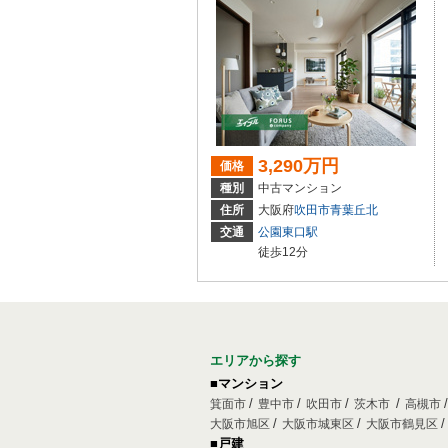
3,290万円
価格
種別
中古マンション
住所
大阪府
吹田市
青葉丘北
交通
公園東口駅
徒歩12分
エリアから探す
■マンション
箕面市
豊中市
吹田市
茨木市
高槻市
大阪市旭区
大阪市城東区
大阪市鶴見区
■戸建