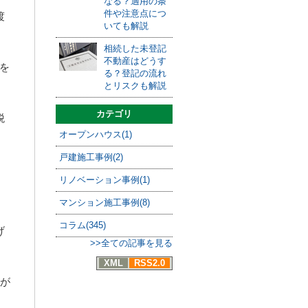
なる？適用の条
件や注意点につ
渡
いても解説
相続した未登記
不動産はどうす
どを
る？登記の流れ
とリスクも解説
カテゴリ
税
オープンハウス(1)
戸建施工事例(2)
リノベーション事例(1)
マンション施工事例(8)
コラム(345)
げ
>>全ての記事を見る
XML
RSS2.0
意が