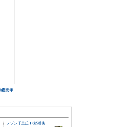
動産売却
メゾン千里丘Ｔ棟5番街