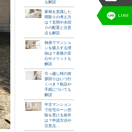
も解説
家相を意識した
間取りの考え方
は？玄関や水回
りの配置と注意
点も解説
独身でマンショ
ンを購入する理
由は？老後の安
心やメリットも
解説
引っ越し時の挨
拶回りはいつ行
くべき？粗品や
手紙についても
解説
中古マンション
で住宅ローン控
除を受ける条件
は？申請方法や
注意点...