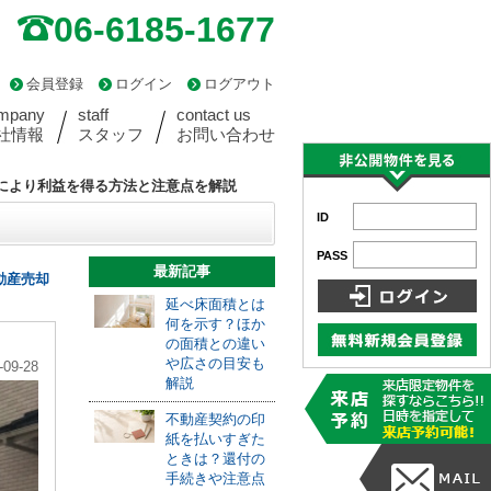
06-6185-1677
会員登録
ログイン
ログアウト
mpany
staff
contact us
社情報
スタッフ
お問い合わせ
により利益を得る方法と注意点を解説
ID
PASS
最新記事
動産売却
延べ床面積とは
何を示す？ほか
の面積との違い
や広さの目安も
-09-28
解説
不動産契約の印
紙を払いすぎた
ときは？還付の
手続きや注意点