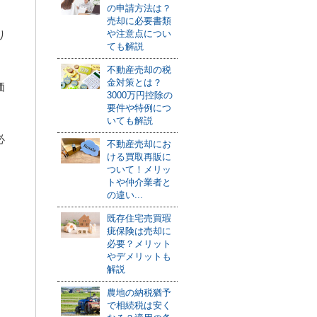
の申請方法は？
売却に必要書類
り
や注意点につい
ても解説
不動産売却の税
金対策とは？
価
3000万円控除の
要件や特例につ
いても解説
必
不動産売却にお
ける買取再販に
ついて！メリッ
トや仲介業者と
の違い...
既存住宅売買瑕
疵保険は売却に
必要？メリット
やデメリットも
解説
農地の納税猶予
で相続税は安く