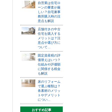
自営業は住宅ロ
ーンの審査が厳
しい？自宅兼事
務所購入時の注
意点も解説
店舗付きの中古
住宅を購入する
メリットは？注
意点や選び方に
ついて...
固定資産税の評
価替えはいつ？
仕組みや評価額
に関係する税金
も解説
床のリフォーム
で選ぶ種類は？
各素材のメリッ
トやデメリット
につい...
おすすめ記事