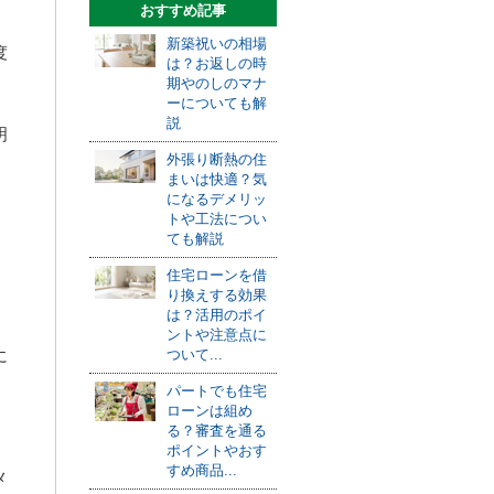
おすすめ記事
新築祝いの相場
度
は？お返しの時
期やのしのマナ
ーについても解
説
明
外張り断熱の住
まいは快適？気
になるデメリッ
トや工法につい
ても解説
住宅ローンを借
り換えする効果
は？活用のポイ
ントや注意点に
ついて...
に
パートでも住宅
ローンは組め
る？審査を通る
。
ポイントやおす
すめ商品...
メ