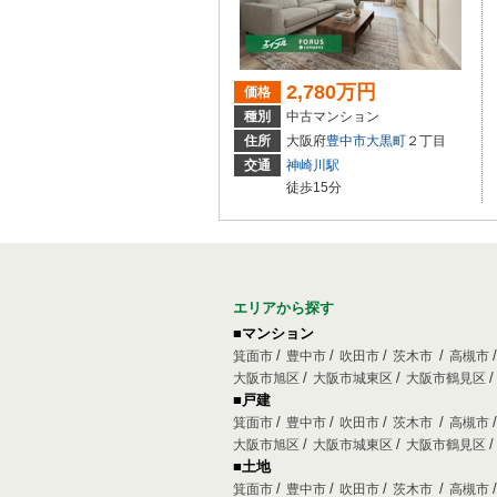
2,780万円
価格
種別
中古マンション
住所
大阪府
豊中市
大黒町
２丁目
交通
神崎川駅
徒歩15分
エリアから探す
■マンション
箕面市
豊中市
吹田市
茨木市
高槻市
大阪市旭区
大阪市城東区
大阪市鶴見区
■戸建
箕面市
豊中市
吹田市
茨木市
高槻市
大阪市旭区
大阪市城東区
大阪市鶴見区
■土地
箕面市
豊中市
吹田市
茨木市
高槻市