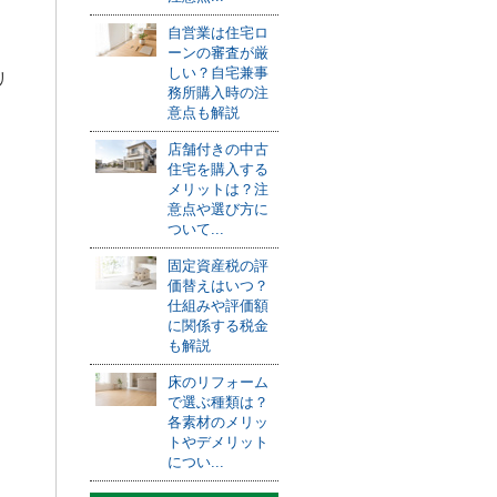
自営業は住宅ロ
ーンの審査が厳
しい？自宅兼事
リ
務所購入時の注
意点も解説
店舗付きの中古
住宅を購入する
メリットは？注
意点や選び方に
ついて...
固定資産税の評
価替えはいつ？
仕組みや評価額
に関係する税金
も解説
床のリフォーム
で選ぶ種類は？
各素材のメリッ
トやデメリット
につい...