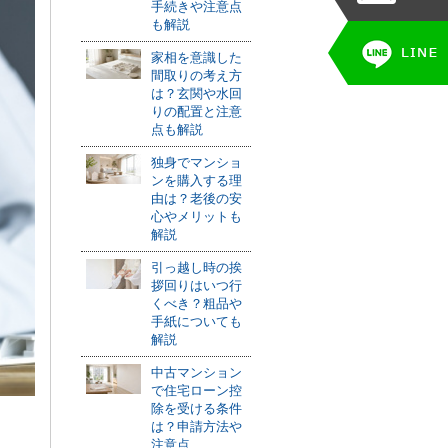
手続きや注意点
も解説
家相を意識した
間取りの考え方
は？玄関や水回
りの配置と注意
点も解説
独身でマンショ
ンを購入する理
由は？老後の安
心やメリットも
解説
引っ越し時の挨
拶回りはいつ行
くべき？粗品や
手紙についても
解説
中古マンション
で住宅ローン控
除を受ける条件
は？申請方法や
注意点...