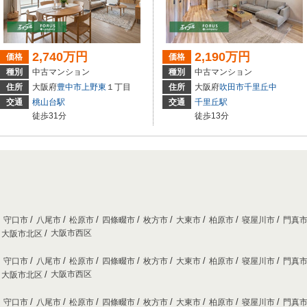
2,740万円
2,190万円
価格
価格
種別
中古マンション
種別
中古マンション
住所
大阪府
豊中市
上野東
１丁目
住所
大阪府
吹田市
千里丘中
交通
桃山台駅
交通
千里丘駅
徒歩31分
徒歩13分
守口市
八尾市
松原市
四條畷市
枚方市
大東市
柏原市
寝屋川市
門真
大阪市西区
大阪市北区
守口市
八尾市
松原市
四條畷市
枚方市
大東市
柏原市
寝屋川市
門真
大阪市西区
大阪市北区
守口市
八尾市
松原市
四條畷市
枚方市
大東市
柏原市
寝屋川市
門真