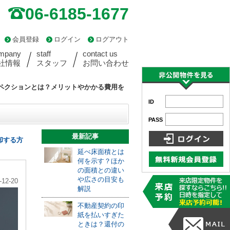
06-6185-1677
会員登録
ログイン
ログアウト
mpany
staff
contact us
社情報
スタッフ
お問い合わせ
ペクションとは？メリットやかかる費用を
ID
PASS
最新記事
却する方
延べ床面積とは
何を示す？ほか
の面積との違い
や広さの目安も
-12-20
解説
不動産契約の印
紙を払いすぎた
ときは？還付の