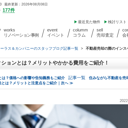
 最終更新：2026年08月08日
件
177件
最近見た物件
検討リスト
works
event
columm
sell
co
リノベーション事例
イベント
コラム
売却査定
会
ォーラス＆カンパニーのスタッフブログ記事一覧
>
不動産売却の際のインス
クションとは？メリットやかかる費用をご紹介！
記事一覧
とは？価格への影響や告知義務もご紹介
住みながら不動産を売
法とは？メリットと注意点をご紹介｜次へ ≫
2022