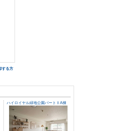
却する方
ハイロイヤル緑地公園パートⅡA棟