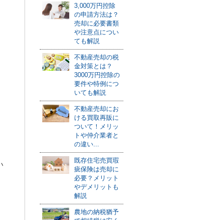
3,000万円控除
の申請方法は？
売却に必要書類
や注意点につい
ても解説
不動産売却の税
金対策とは？
3000万円控除の
要件や特例につ
いても解説
不動産売却にお
ける買取再販に
ついて！メリッ
トや仲介業者と
の違い...
既存住宅売買瑕
い
疵保険は売却に
必要？メリット
やデメリットも
解説
農地の納税猶予