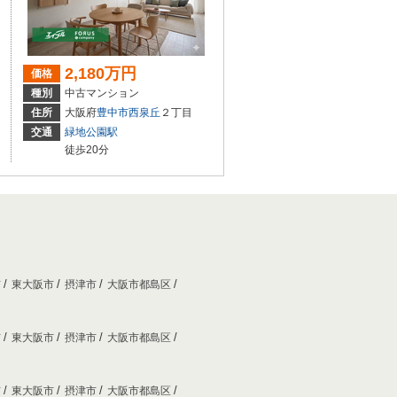
2,180万円
価格
種別
中古マンション
住所
大阪府
豊中市
西泉丘
２丁目
交通
緑地公園駅
徒歩20分
市
東大阪市
摂津市
大阪市都島区
市
東大阪市
摂津市
大阪市都島区
市
東大阪市
摂津市
大阪市都島区