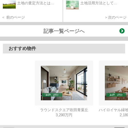
土地の査定方法とは...
土地活用方法として...
＜ 前のページ
＞次のページ
記事一覧ページへ
おすすめ物件
ラウンドスクエア吹田青葉丘
ハイロイヤル緑地
3,290万円
2,1