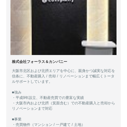
株式会社フォーラス＆カンパニー
大阪市北区および北摂エリアを中心に、親身かつ誠実な対応を
信条に、不動産購入 / 売却 / リノベーションまで幅広くトータ
ルサポートしています。
■強み
・平成9年設立、不動産売買での豊富な実績
・大阪市内および北摂（箕面含む）での不動産購入と売却から
リノベーションまで対応
■事業
・売買物件（マンション / 一戸建て / 土地）