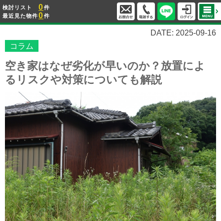
0
検討リスト
件
0
最近見た物件
件
DATE: 2025-09-16
コラム
空き家はなぜ劣化が早いのか？放置によ
るリスクや対策についても解説