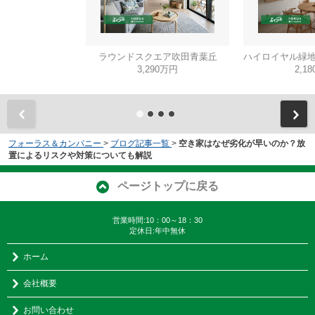
ラウンドスクエア吹田青葉丘
ハイロイヤル緑地
3,290万円
2,1
フォーラス＆カンパニー
>
ブログ記事一覧
>
空き家はなぜ劣化が早いのか？放
置によるリスクや対策についても解説
ページトップに戻る
営業時間:10：00～18：30
定休日:年中無休
ホーム
会社概要
お問い合わせ