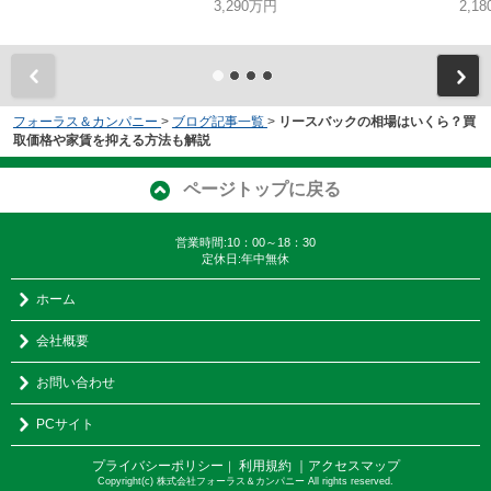
3,290万円
2,1
フォーラス＆カンパニー
>
ブログ記事一覧
>
リースバックの相場はいくら？買
取価格や家賃を抑える方法も解説
ページトップに戻る
営業時間:10：00～18：30
定休日:年中無休
ホーム
会社概要
お問い合わせ
PCサイト
プライバシーポリシー
利用規約
｜アクセスマップ
｜
Copyright(c) 株式会社フォーラス＆カンパニー All rights reserved.