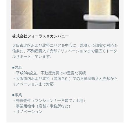
株式会社フォーラス＆カンパニー
大阪市北区および北摂エリアを中心に、親身かつ誠実な対応を
信条に、不動産購入 / 売却 / リノベーションまで幅広くトータ
ルサポートしています。
■強み
・平成9年設立、不動産売買での豊富な実績
・大阪市内および北摂（箕面含む）での不動産購入と売却から
リノベーションまで対応
■事業
・売買物件（マンション / 一戸建て / 土地）
・事業用物件（店舗 / 事務所など）
・リノベーション